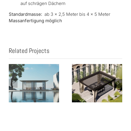
auf schrägen Dächern
Standardmasse:
ab 3 x 2,5 Meter bis 4 x 5 Meter
Massanfertigung möglich
Related Projects
Timeless
me
Pavillon Mood
Bioclimatica
YPE
Pavillon