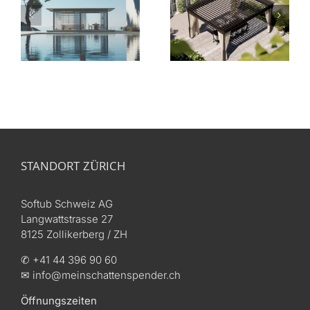
me
Pavillon Mood
Bioclimatica
YPE
Pavillon
STANDORT ZÜRICH
Softub Schweiz AG
Langwattstrasse 27
8125 Zollikerberg / ZH
✆ +41 44 396 90 60
✉ info@meinschattenspender.ch
Öffnungszeiten