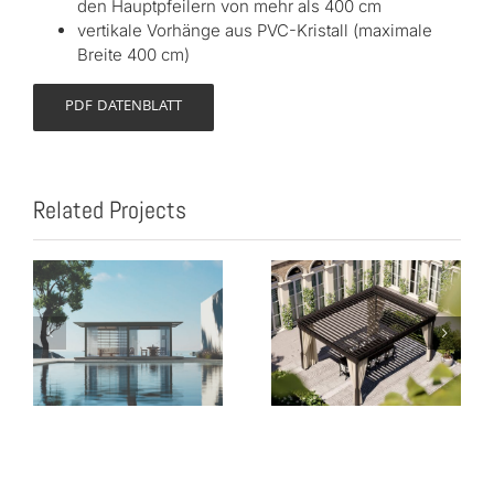
den Hauptpfeilern von mehr als 400 cm
vertikale Vorhänge aus PVC-Kristall (maximale
Breite 400 cm)
PDF DATENBLATT
Related Projects
Timeless
me
Pavillon Mood
Bioclimatica
YPE
Pavillon