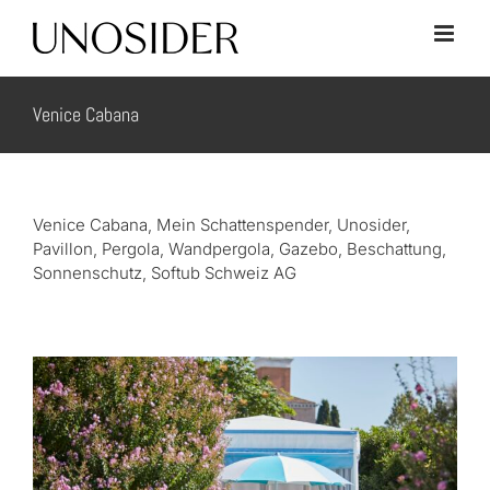
Skip
to
content
Venice Cabana
Venice Cabana, Mein Schattenspender, Unosider,
Pavillon, Pergola, Wandpergola, Gazebo, Beschattung,
Sonnenschutz, Softub Schweiz AG