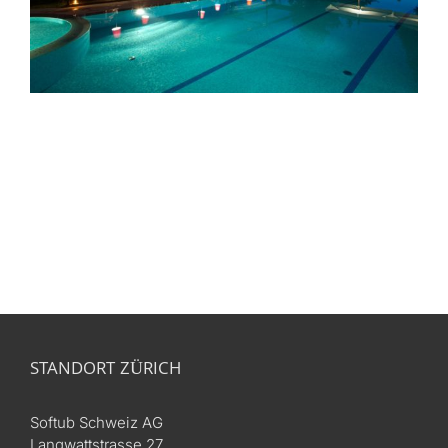
STANDORT ZÜRICH
Softub Schweiz AG
Langwattstrasse 27