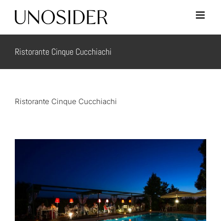
Skip
to
content
Ristorante Cinque Cucchiachi
Ristorante Cinque Cucchiachi