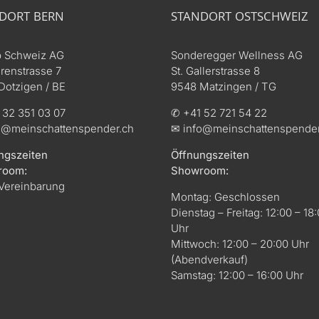
DORT BERN
STANDORT OSTSCHWEIZ
b Schweiz AG
Sonderegger Wellness AG
renstrasse 7
St. Gallerstrasse 8
Dotzigen / BE
9548 Matzingen / TG
 32 351 03 07
✆ +41 52 721 54 22
o@meinschattenspender.ch
✉ info@meinschattenspender
ngszeiten
Öffnungszeiten
room:
Showroom:
Vereinbarung
Montag: Geschlossen
Dienstag – Freitag: 12:00 – 18
Uhr
Mittwoch: 12:00 – 20:00 Uhr
(Abendverkauf)
Samstag: 12:00 – 16:00 Uhr