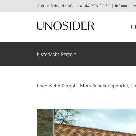
Skip
Softub Schweiz AG |
+41 44 396 90 60
|
info@mein
to
content
U
historische Pergola
historische Pergola. Mein Schattenspender, U