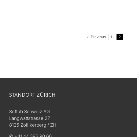
Previous
1
2
STANDORT ZÜRICH
Softub Schweiz AG
Langwattstrasse 27
8125 Zollikerberg / ZH
✆ +41 44 396 90 60